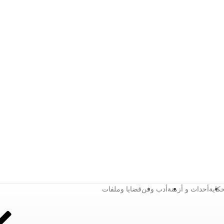
كاية
أحداث و أزمنة
أدب وفن
قضايا وملفات