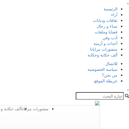
×
الرئيسية
آراء
ثقافات وديانات
نساء و رجال
قضايا وملفات
أدب وفن
أحداث و أزمنة
منشورات مرايانا
ألف حكاية وحكاية
للاتصال
سياسة الخصوصية
من نحن؟
خريطة الموقع
×
منشورات مرايانا
ألف حكاية وح