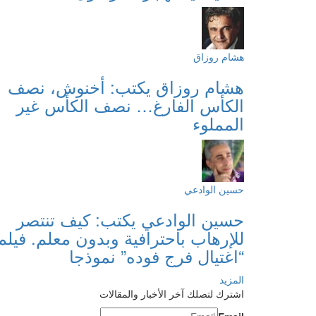
هشام روزاق
هشام روزاق يكتب: أخنوش، نصف
الكأس الفارغ… نصف الكأس غير
المملوء
حسين الوادعي
حسين الوادعي يكتب: كيف تنتصر
للإرهاب باحترافية وبدون معلم. فيلم
“اغتيال فرج فوده” نموذجا
المزيد
اشترك لتصلك آخر الأخبار والمقالات