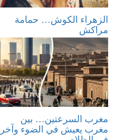
الزهراء الكوش… حمامة
مراكش
مغرب السرعتين… بين
مغرب يعيش في الضوء وآخر
في الظلام