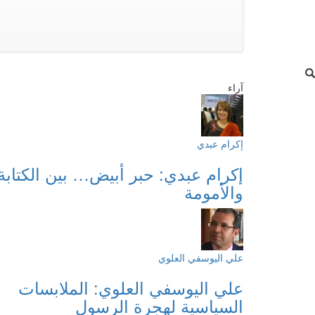
آراء
إكرام عبدي
إكرام عبدي: حبر أبيض… بين الكتابة
والأمومة
علي اليوسفي العلوي
علي اليوسفي العلوي: الملابسات
السياسية لهجرة الرسول