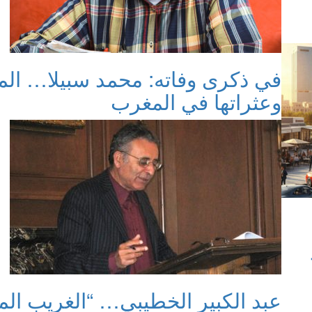
في ذكرى وفاته: محمد سبيلا… الم
وعثراتها في المغرب
عبد الكبير الخطيبي… “الغريب ال