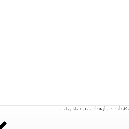
كاية
أحداث و أزمنة
أدب وفن
قضايا وملفات