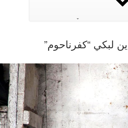
ين لبكي “كفرناحوم”