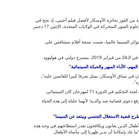
من الفوز بجائزة الأوسكار لأفضل فيلم أجنبي، إذ نجح في
دخول القائمة المختصرة لهذه الفئة، وفق ما كشفت عنه أكاديمية فنون وعلوم الصور المتحركة في الولايات المتحدة، الإثنين 17 دجنبر
ر جوائز السينما عالميا، ضمت تسعة أفلام ستتنافس على
 هوليوود.
مهم، الأداء المبهر والحبكة السينمائية”
نان في سباق الأوسكار، يمثل شرفا كبيرا للقائمين عليه”،
”.
دعوى قضائية ضد والديه؛ لأنهما جلباه إلى هذه الحياة
رح قضية الاستغلال الجنسي ويبتعد عن السينما”
 الأطفال الذين يعانون ويكافحون بقدر استطاعتهم في وجه هذه
عاد بإمكاننا أن ندير ظهرنا إلى مأساة الأطفال