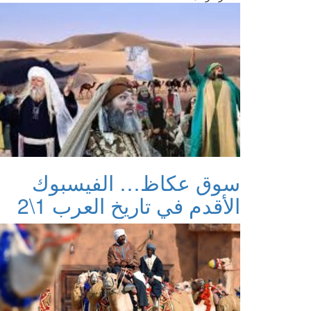
سوق عكاظ… الفيسبوك
الأقدم في تاريخ العرب 1\2