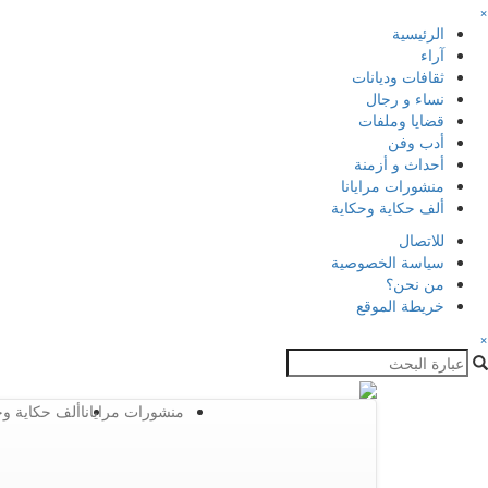
×
الرئيسية
آراء
ثقافات وديانات
نساء و رجال
قضايا وملفات
أدب وفن
أحداث و أزمنة
منشورات مرايانا
ألف حكاية وحكاية
للاتصال
سياسة الخصوصية
من نحن؟
خريطة الموقع
×
منشورات مرايانا
ألف حكاية وح