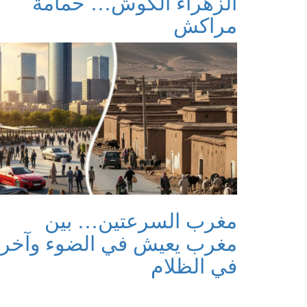
الزهراء الكوش… حمامة
مراكش
مغرب السرعتين… بين
مغرب يعيش في الضوء وآخر
في الظلام