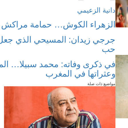
دانية الزعيمي
الزهراء الكوش… حمامة مراكش
جرجي زيدان: المسيحي الذي جعل ا
حب
في ذكرى وفاته: محمد سبيلا… الم
وعثراتها في المغرب
مواضيع ذات صلة