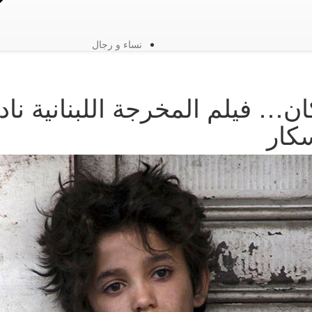
نساء و رجال
ن… فيلم المخرجة اللبنانية ناد
كار