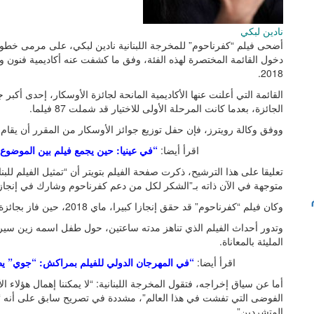
نادين لبكي
أضحى فيلم “كفرناحوم” للمخرجة اللبنانية نادين لبكي، على مرمى خطوة 
2018.
القائمة التي أعلنت عنها الأكاديمية المانحة لجائزة الأوسكار، إحدى أكب
الجائزة، بعدما كانت المرحلة الأولى للاختيار قد شملت 87 فيلما.
ووفق وكالة رويترز، فإن حفل توزيع جوائز الأوسكار من المقرر أن يقام في الـ24 من فبراير 2019، بمسرح دولبي في
اقرأ أيضا:
“في عينيا: حين يجمع فيلم بين الموضوع ال
تعليقا على هذا الترشيح، ذكرت صفحة الفيلم بتويتر أن “تمثيل الفيلم للب
متوجهة في الآن ذاته بـ”الشكر لكل من دعم كفرناحوم وشارك في إنجازه
وكان فيلم “كفرناحوم” قد حقق إنجازا كبيرا، ماي 2018، حين فاز بجائزة لجنة التحكيم في الدورة 71 لمهرجان كان السينمائي.
وتدور أحداث الفيلم الذي تناهز مدته ساعتين، حول طفل اسمه زين سيرفع 
المليئة بالمعاناة.
اقرأ أيضا:
“في المهرجان الدولي للفيلم بمراكش: “جوي” يط
أما عن سياق إخراجه، فتقول المخرجة اللبنانية: “لا يمكننا إهمال هؤلاء
الفوضى التي تفشت في هذا العالم”، مشددة في تصريح سابق على أنه “ما 
المتشردين”.