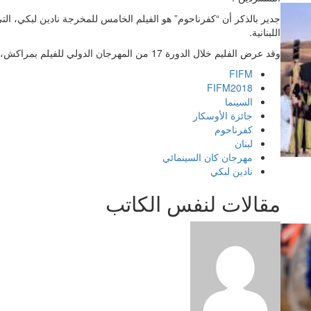
جدير بالذكر أن “كفرناحوم” هو الفيلم الخامس للمخرجة نادين لبكي، الت
اللبنانية.
وقد عرض الفليم خلال الدورة 17 من المهرجان الدولي للفيلم بمراكش، وذلك خارج المسابقة الرسمية.
FIFM
FIFM2018
السينما
جائزة الأوسكار
كفرناحوم
لبنان
مهرجان كان السينمائي
نادين لبكي
مقالات لنفس الكاتب